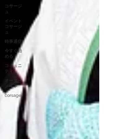
コサージ
ュ
イベント
コサージ
ュ
時事通信
今すぐ始
める
コミュニ
ティ
オーダー
メイド
corsage