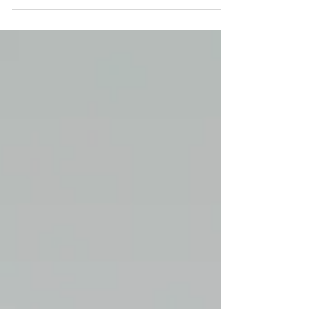
紅葉が色づいてきました。 京都の街中も多くの観
光客で連日賑わっています。 やっぱり人気は清水
寺。 この辺りは高台寺、八坂神社、知恩院と紅葉
がきれいな 場所が近くにあって、徒歩で散策でき
るため人気です。 その他南に下がれば東福寺、北
に上がれば永観堂 禅林寺、...