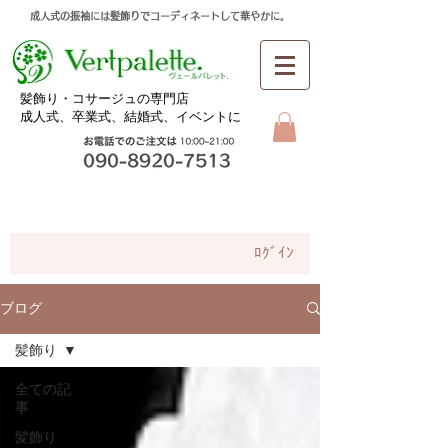
成人式の振袖には髪飾りでコーディネートして華やかに。
​髪飾り・コサージュの専門店
成人式、卒業式、
結婚式、イベントに
お問合せ
ﾛｸﾞｲﾝ
ブログ
髪飾り
全ての記
事
髪飾り