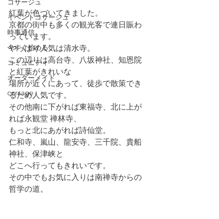
コサージュ
紅葉が色づいてきました。
イベントコサージュ
京都の街中も多くの観光客で連日賑わ
時事通信
っています。
今すぐ始める
やっぱり人気は清水寺。
この辺りは高台寺、八坂神社、知恩院
コミュニティ
と紅葉がきれいな
オーダーメイド
場所が近くにあって、徒歩で散策でき
corsage
るため人気です。
その他南に下がれば東福寺、北に上が
れば永観堂 禅林寺、
もっと北にあがれば詩仙堂。
仁和寺、嵐山、龍安寺、三千院、貴船
神社、保津峡と
どこへ行ってもきれいです。
その中でもお気に入りは南禅寺からの
哲学の道。