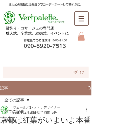
成人式の振袖には髪飾りでコーディネートして華やかに。
​髪飾り・コサージュの専門店
成人式、卒業式、
結婚式、イベントに
お問合せ
ﾛｸﾞｲﾝ
記事
全ての記事
ヴェールパレット．デザイナー
全ての記事
2018年11月18日
読了時間: 1分
京都は紅葉がいよいよ本番
髪飾り