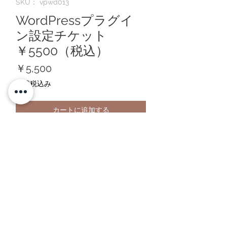
SKU： vpwd013
WordPressプラグイ
ン設定チケット
￥5500（税込）
価
￥5,500
格
消費税込み
カートに追加する
wordpressのプラグイン設定をお客様に
代わって行います。
Vertpalette.髪飾りコサージュに戻る
VertPaletteWebDesignに戻る