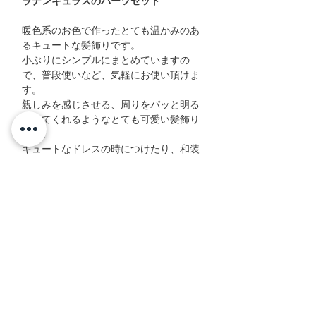
ラナンキュラスのパーツセット
暖色系のお色で作ったとても温かみのあ
るキュートな髪飾りです。
小ぶりにシンプルにまとめていますの
で、普段使いなど、気軽にお使い頂けま
す。
親しみを感じさせる、周りをパッと明る
くしてくれるようなとても可愛い髪飾り
です。
キュートなドレスの時につけたり、和装
の時につけて頂いても、とてもかわいい
雰囲気にまとまります。
プレゼントとしてもとても喜んでいただ
けるデザインです。
サイズ詳細
メインの髪飾り : 横 約12cm × 縦 約9.5cm ×
留め具
奥行き 約5cm
パーツ 4パーツ
メインの髪飾り : コームの髪飾り (Uピンへ
下がり 2パーツ