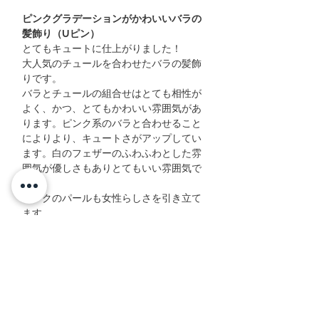
ピンクグラデーションがかわいいバラの
髪飾り（Uピン）
とてもキュートに仕上がりました！
大人気のチュールを合わせたバラの髪飾
りです。
バラとチュールの組合せはとても相性が
よく、かつ、とてもかわいい雰囲気があ
ります。ピンク系のバラと合わせること
によりより、キュートさがアップしてい
ます。白のフェザーのふわふわとした雰
囲気が優しさもありとてもいい雰囲気で
す。
ピンクのパールも女性らしさを引き立て
ます。
洋装やウェディングドレスに合わせて頂
いてもよく合います。
キュートにまとめたい時や、ドレスがと
てもキュートな時に合わせてみて下さ
い。