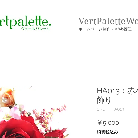
VertPaletteW
​ホームページ制作・Web管理
HA013：
飾り
SKU： HA013
価
￥5,000
格
消費税込み