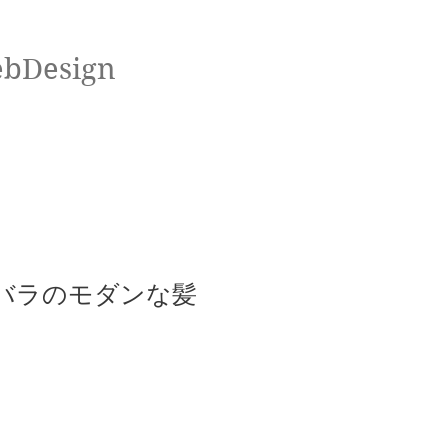
ebDesign
赤バラのモダンな髪