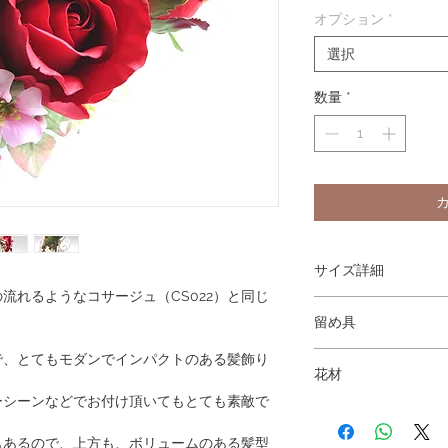
オプション
*
選択
数量
*
サイズ詳細
流れるようなコサージュ（CS022）と同じ
大きさ 横：9cm 縦
留め具
バラの花径：7cm (
Uピンの髪飾り（コーム
で、とてもモダンでインパクトのある髪飾り
花材
ーシーンなどでお付け頂いてもとても素敵で
バラ（赤）
プリムローズ（モーブ
もあるので、上方も、ボリュームのある髪型
ベリー（モーブ）