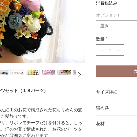
格
消費税込み
オプション1
*
選択
数量
*
ーツセット（１８パーツ）
サイズ詳細
お花パーツ(コーム)
留め具
大きさ : 横 約11cm 
めん細工のお花で構成された花ちりめんの髪
奥行き 約7cm
した髪飾りです。
お花パーツ・花ちりめん
がり、リボンモチーフだけを付けると、しっ
花材
の髪飾り(Uピンパーツに
花ちりめんのパーツ(コ
に、洋のお花で構成された、お花のパーツを
大きさ : 横 約9cm × 縦
ピオニー（ホワイト）
やかな雰囲気に変わります。
パーツ類 : Uピンパー