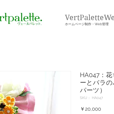
VertPaletteW
​ホームページ制作・Web管理
HA047：
ーとバラの
パーツ）
SKU： HA047
価
￥20,000