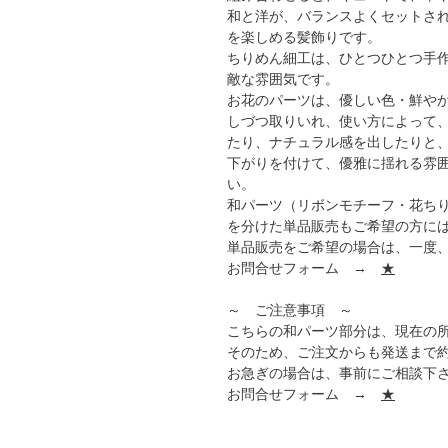
和と洋が、バランスよくセットされ
を楽しめる髪飾りです。
ちりめん細工は、ひとつひとつ手
敵な雰囲気です。
お花のパーツは、優しい色・鮮や
しづつ取りいれ、使い方によって
たり、ナチュラル感を出したりと
下がりを付けて、優雅に揺れる雰
い。
和パーツ（リボンモチーフ・花ち
を分けた単品販売もご希望の方に
単品販売をご希望の場合は、一度
お問合せフォーム →
★
～ ご注意事項 ～
こちらの和パーツ部分は、現在の
そのため、ご注文からも発送まで
お急ぎの場合は、事前にご相談下
お問合せフォーム →
★