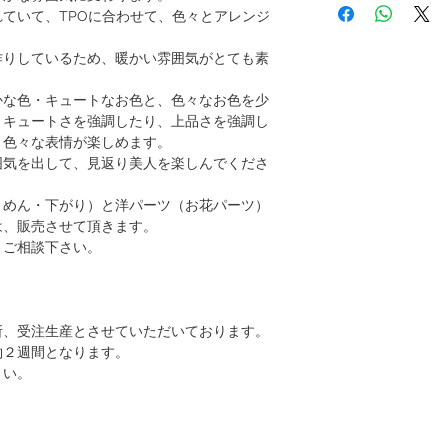
ラナンキュラス（ピン
ていて、TPOに合わせて、色々とアレンジ
お花パーツ(Uピンパー
パラ（ビューティ・ブ
・グリーンのマム 1パ
マム（グリーン・ホワ
作りしているため、暖かい雰囲気がとても素
・白のマム 1パーツ
ブバルディア（オレン
・ブルーパープルのバラ
プリムローズ（黄色）
・ブルーのバラ 1パー
かな色・キュートなお色と、色々なお色を少
お花の大きさは、約4c
、キュートさを強調したり、上品さを強調し
、色々な表情が楽しめます。
小花パーツ(Uピンパー
囲気を出して、見返り美人を楽しんでくださ
・プリムローズ(イエロー
・ラナンキュラスのつぼ
りめん・下がり）と洋パーツ（お花パーツ）
用しているお花のつぼ
は、販売させて頂きます。
・ブバルディア(オレンジ
、ご相談下さい。
お花の大きさは、約1.5
リボンモチーフ(コーム
大きさ : 横 約17cm × 
所、受注生産とさせていただいております。
下がり 3パーツ
約２週間となります。
長さ 約12cm
さい。
和パーツ 5パーツ
(リボンモチーフと花ち