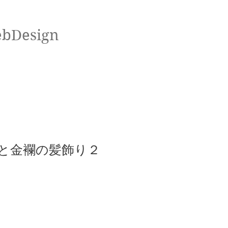
ebDesign
椿と金襴の髪飾り２