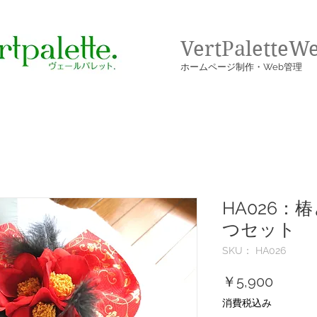
VertPaletteW
​ホームページ制作・Web管理
HA026：
つセット
SKU： HA026
価
￥5,900
格
消費税込み