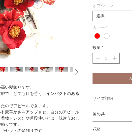
オプション
*
選択
カラー
*
数量
*
の高い髪飾りです。
大胆で、とても目を惹く、インパクトのある
サイズ詳細
したのでアピールできます。
【大きい髪飾り】
ルも豪華かさをアップさせ、自分のアピール
留め具
横 18cm × 縦 15
（着物ドレス）や普段使いとは一味違うおし
7cm
髪飾りです。
Uピンの髪飾り（コーム
椿の花径：6～7cm
花材
２つセットの髪飾りです。
パールの長さ：最長14.