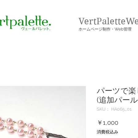
VertPaletteW
​ホームページ制作・Web管理
パーツで楽
(追加パール
SKU： HA065_01
価
￥1,000
格
消費税込み