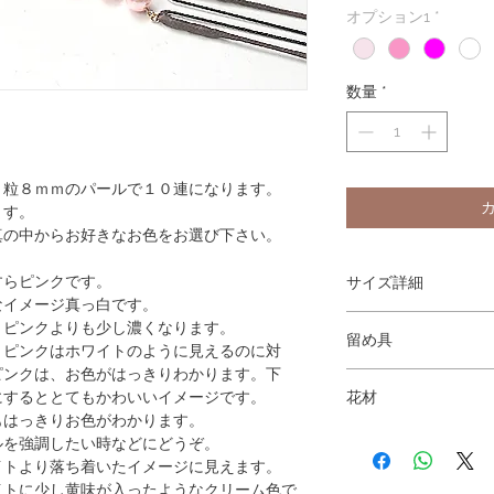
オプション1
*
数量
*
１粒８ｍｍのパールで１０連になります。
ます。
真の中からお好きなお色をお選び下さい。
すらピンクです。
サイズ詳細
なイメージ真っ白です。
パール 1粒8ｍｍ 10連
トピンクよりも少し濃くなります。
留め具
イトのように見えるのに対
がはっきりわかります。下
Uピンの髪飾り(コーム
かわいいイメージです。
花材
もはっきりお色がわかります。
パール
い時などにどうぞ。
イトより落ち着いたイメージに見えます。
が入ったようなクリーム色で