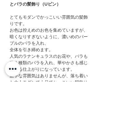
とバラの髪飾り（Uピン）
とてもモダンでかっこいい雰囲気の髪飾
りです。
お色は控えめのお色を集めていますが、
暗くなりすぎないように、濃いめのパー
プルのバラを入れ、
全体を引き締めます。
人気のラナンキュラスのお花や、バラも
違う種類のバラを入れ、華やかさも感じ
られる仕上がりになっています。
派手な雰囲気はありませんが、落ち着い
た大人モダンで上品でかっこいい髪飾り
です。
いつもとは違うお色で楽しみたい時、違
った雰囲気でまとめたい時など、上品で
大人な雰囲気を楽しんでください。
サイズ詳細
大きさ：横 約17cm × 縦 約0.5cm × 奥行き 約