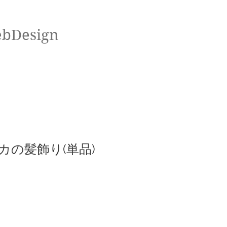
ebDesign
カの髪飾り(単品)