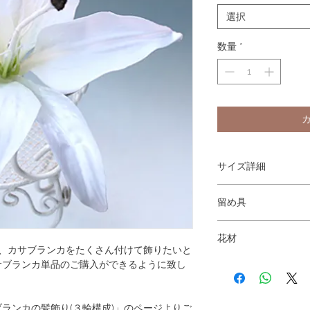
選択
数量
*
サイズ詳細
カサブランカの花径：1
留め具
（最大値を測定。多少
Ｕピンの髪飾り（コーム
花材
で、カサブランカをたくさん付けて飾りたいと
カサブランカ(ホワイト
サブランカ単品のご購入ができるように致し
ランカの髪飾り(３輪構成)」のページよりご