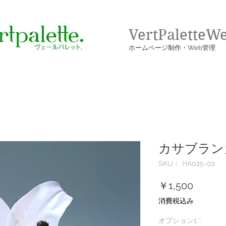
VertPaletteW
​ホームページ制作・Web管理
カサブラン
SKU： HA025-02
価
￥1,500
格
消費税込み
オプション1
*