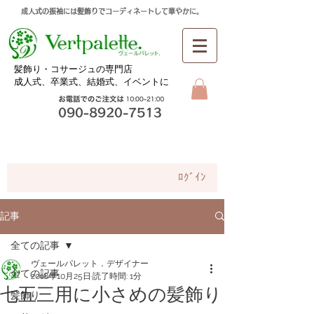
成人式の振袖には髪飾りでコーディネートして華やかに。
​髪飾り・コサージュの専門店
成人式、卒業式、
結婚式、イベントに
お問合せ
ﾛｸﾞｲﾝ
記事
全ての記事
ヴェールパレット．デザイナー
全ての記事
2018年10月25日
読了時間: 1分
七五三用に小さめの髪飾り
髪飾り