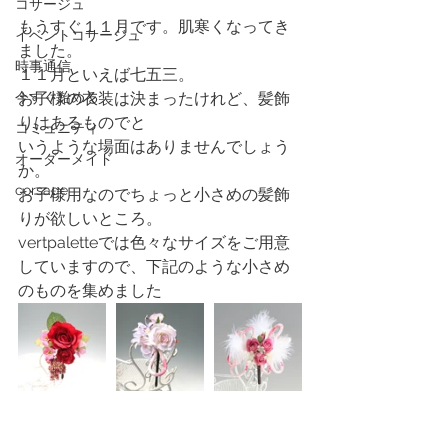
コサージュ
もうすぐ１１月です。肌寒くなってき
イベントコサージュ
ました。
時事通信
１１月といえば七五三。
今すぐ始める
お子様の衣装は決まったけれど、髪飾
りはあるものでと
コミュニティ
いうような場面はありませんでしょう
オーダーメイド
か。
corsage
お子様用なのでちょっと小さめの髪飾
りが欲しいところ。
vertpaletteでは色々なサイズをご用意
していますので、下記のような小さめ
のものを集めました