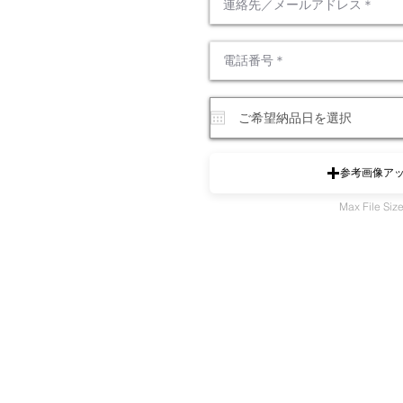
参考画像ア
Max File Si