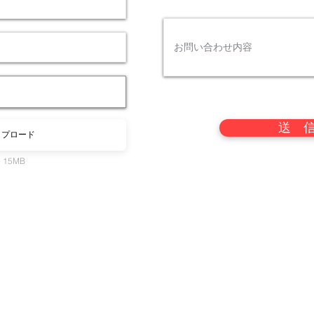
送 
ップロード
ze 15MB