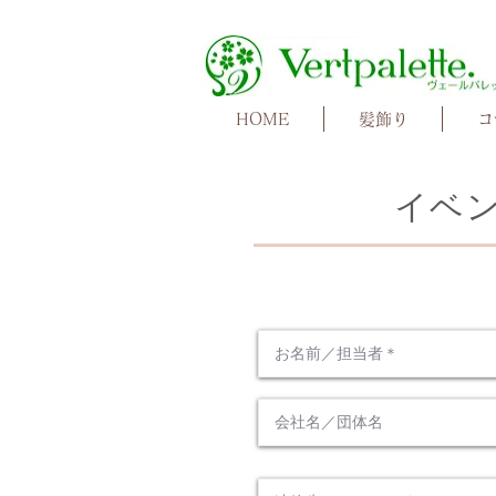
HOME
髪飾り
コ
​イベ