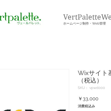
VertPaletteW
​ホームページ制作・Web管理
Wixサイ
（税込）
SKU： vpwd000
価
￥33,000
格
消費税込み