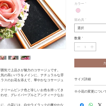
カラー
*
留め具
*
選択
数量
*
雰囲気で上品さが魅力のコサージュです。
人気の高いバラをメインに、ナチュラルな雰
サイズ詳細
ュラスのお花を添えて、華やかなコサージュ
W10cm×H14cm×D7c
ククリームピンク色と珍しいお色を持ってき
※小花の変更につい
合わせ、グレイパープルとアンティークなお
小花についてはメーカ
外観の小花に変更する
うに、小花には、白やライラックの爽やかな