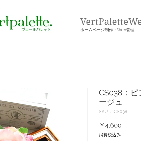
VertPaletteW
​ホームページ制作・Web管理
CS038：
ージュ
SKU： CS038
価
￥4,600
格
消費税込み