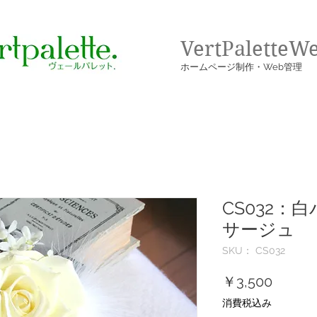
VertPaletteW
​ホームページ制作・Web管理
CS032：
サージュ
SKU： CS032
価
￥3,500
格
消費税込み