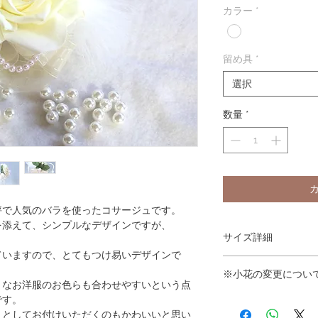
カラー
*
留め具
*
選択
数量
*
評で人気のバラを使ったコサージュです。
を添えて、シンプルなデザインですが、
サイズ詳細
ていますので、とてもつけ易いデザインで
W12cm×H10cm×D5c
※小花の変更につい
うなお洋服のお色らも合わせやすいという点
です。
小花についてはメーカ
外観の小花に変更する
トとしてお付けいただくのもかわいいと思い