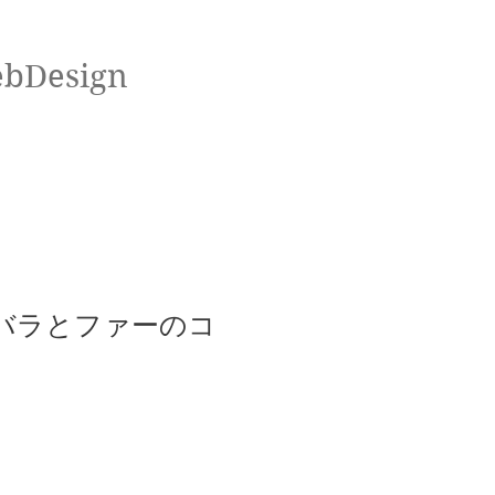
ebDesign
白バラとファーのコ