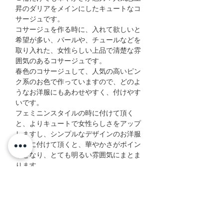
昇のダリアをメインにしたキュートなコ
サージュです。
コサージュを作る時に、入れて欲しいと
希望が多い、パールや、チュールなどを
取り入れた、女性らしい上品で清楚な雰
囲気のあるコサージュです。
春色のコサージュして、人気の高いピン
ク系のお色で作っていますので、どのよ
うなお洋服にもあわせやすく、付けやす
いです。
フェミニンスタイルの時に付けて頂く
と、よりキュートで女性らしさをアップ
しますし、シンプルなデザインのお洋服
の時に付けて頂くと、華やかさがポイン
トとなり、とても明るい雰囲気にまとま
ります。
TPOにあわせて、コサージュを使い分け
ていただくと、色々な雰囲気が楽しめ
て、また周りの方への印象の与え方も違
ってきますので、とても楽しいですよ。
造花の特徴でもある、何度でも使うこと