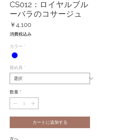
CS012：ロイヤルブル
ーバラのコサージュ
価
￥4,100
格
消費税込み
カラー
*
留め具
*
数量
*
カートに追加する
次へ