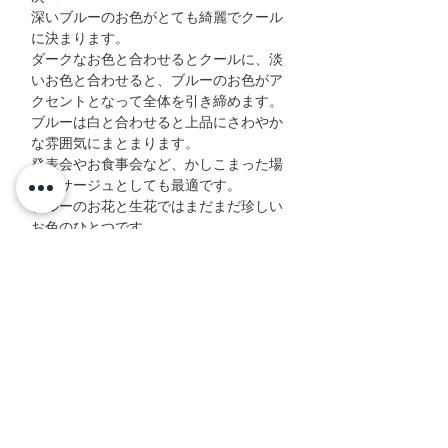
深いブルーのお色がとても綺麗でクール
に決まります。
ダークなお色と合わせるとクールに、淡
いお色と合わせると、ブルーのお色がア
クセントとなって全体を引き締めます。
ブルーは白と合わせると上品にさわやか
な雰囲気にまとまります。
発表会やお食事会など、かしこまった場
のコサージュとしても最適です。
ブルーのお花と生花ではまだまだ珍しい
お色のひとつです。
造花のコサージュでブルーを楽しんでみ
るのもいいですね。
クールモダンで決めてください^^
和装の帯飾りとしても一味違った個性が
あってとても素敵ですよ。
サイズ詳細