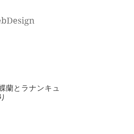
ebDesign
胡蝶蘭とラナンキュ
り