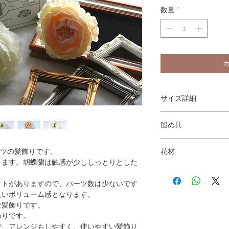
数量
*
サイズ詳細
胡蝶蘭の花径：11.5c
留め具
ラナンキュラスの花系：
あり)
Uピンパーツの髪飾り(
トルコギキョウの花系：
ーツの髪飾りです。
花材
り)
ります。胡蝶蘭は触感が少ししっとりとした
胡蝶蘭（白）
ラナンキュラス（ホワ
クトがありますので、パーツ数は少ないです
トルコギキョウ（クリ
良いボリューム感となります。
な髪飾りです。
飾りです。
で、アレンジもしやすく、使いやすい髪飾り