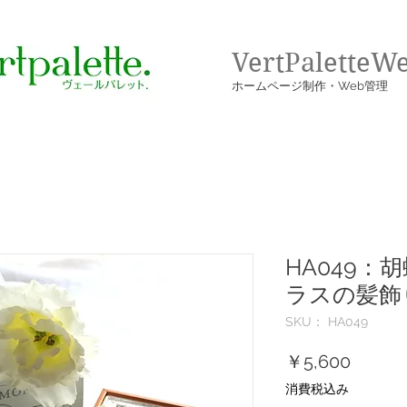
VertPaletteW
​ホームページ制作・Web管理
HA049：
ラスの髪飾
SKU： HA049
価
￥5,600
格
消費税込み