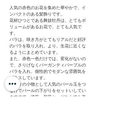
人気の赤色のお花を集めた華やかで、イ
ンパクトのある髪飾りです。
花材ひつとである舞妓牡丹は、とてもボ
リュームがあるお花で、とても人気で
す。
バラは、咲き方がとてもリアルだと好評
のバラを取り入れ、より、生花に近くな
るようにまとめています。
また、赤色一色だけでは、変化がないの
で、さりげなくバーガンティパープルの
バラを入れ、個性的でモダンな雰囲気を
プラスしています。
髪飾りの小物として人気のパール玉をつ
なけでパールの下がりをセットいしてい
ますので、洋装・和装と、どちらでも楽
しめる髪飾りとなっております。
パール玉に白系のパールを入れることに
より、上品な雰囲気も出しました。
赤の華やかさとモダンさと、女性らしい
上品さを意識した髪飾りです。