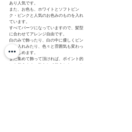
あり人気です。
また、お色も、ホワイトとソフトピン
ク・ピンクと人気のお色みのものを入れ
ています。
すべてパーツになっていますので、髪型
に合わせてアレンジ自由です。
白のみで飾ったり、白の中に優しくピン
クを入れみたり、色々と雰囲気も変わっ
て楽しめます。
また集めて飾って頂ければ、ポイント的
にも使えます。散らして使うとキュート
さ満載です。
王冠風に飾っても素敵ですね。
ぜひ色々と楽しんで下さい♪
サイズ詳細
スターローズ(ホワイト) 花径：約6.5cm
留め具
フリルローズ(オフホワイト) 花径：約4cm
バラ大(白・ソフトピンク) 花径：約3cm
Uピンの髪飾り(コームへの変更不可)
バラ小(白・ソフトピンク) 花径：約2cm
花材