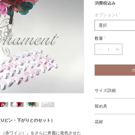
格
消費税込み
オプション1
*
選択
数量
*
サイズ詳細
大きさ 横：10cm × 縦
留め具
バラ花径：約7cm
（最大値を測定。多少
Uピンの髪飾り(コームへの
（Uピン・下がりとのセット）
花材
バラ（プレミアムビュ
ィ（赤ワイン）」をさらに奇麗に発色させた