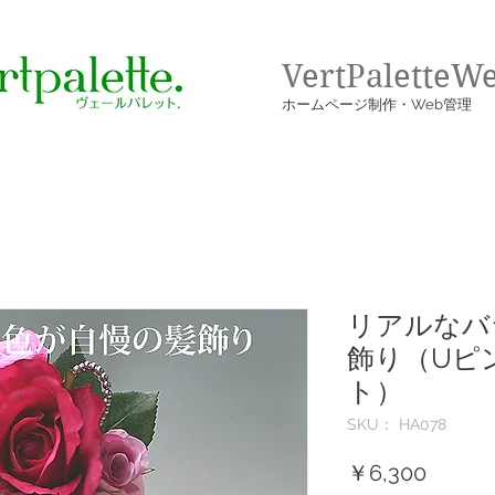
VertPaletteW
​ホームページ制作・Web管理
リアルなバ
飾り（Uピ
ト）
SKU： HA078
価
￥6,300