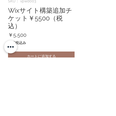
SKU： vpwd003
Wixサイト構築追加チ
ケット￥5500（税
込）
価
￥5,500
格
消費税込み
カートに追加する
サイト構築追加料金が発生した場合にこ
ちらからご購入下さい。
Vertpalette.髪飾りコサージュに戻る
VertPaletteWebDesignに戻る