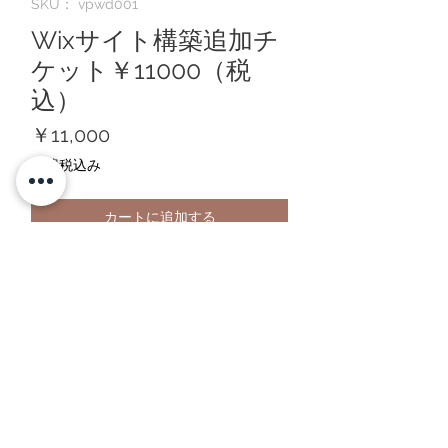
SKU： vpwd001
Wixサイト構築追加チ
ケット￥11000（税
込）
価
￥11,000
格
消費税込み
カートに追加する
サイト構築追加料金が発生した場合にこ
ちらからご購入下さい。
Vertpalette.髪飾りコサージュに戻る
VertPaletteWebDesignに戻る