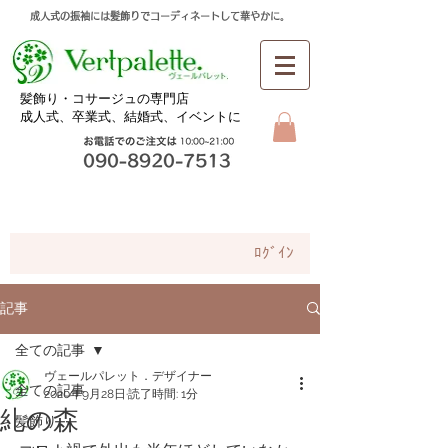
成人式の振袖には髪飾りでコーディネートして華やかに。
​髪飾り・コサージュの専門店
成人式、卒業式、
結婚式、イベントに
お問合せ
ﾛｸﾞｲﾝ
記事
全ての記事
ヴェールパレット．デザイナー
全ての記事
2020年9月28日
読了時間: 1分
糺の森
髪飾り