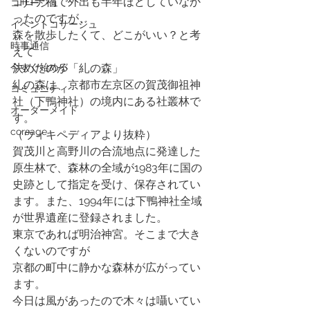
コロナ禍で外出も半年ほどしていなか
コサージュ
ったのですが、
イベントコサージュ
森を散歩したくて、どこがいい？と考
時事通信
えて
今すぐ始める
決めたのが「糺の森」
糺の森は、京都市左京区の賀茂御祖神
コミュニティ
社（下鴨神社）の境内にある社叢林で
オーダーメイド
す。 
corsage
（ウィキペディアより抜粋）
賀茂川と高野川の合流地点に発達した
原生林で、森林の全域が1983年に国の
史跡として指定を受け、保存されてい
ます。また、1994年には下鴨神社全域
が世界遺産に登録されました。
東京であれば明治神宮。そこまで大き
くないのですが
京都の町中に静かな森林が広がってい
ます。
今日は風があったので木々は囁いてい