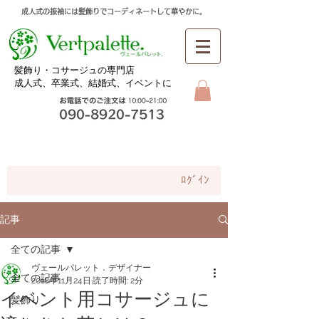
成人式の振袖には髪飾りでコーディネートして華やかに。
​髪飾り・コサージュの専門店
成人式、卒業式、
結婚式、イベントに
お問合せ
ﾛｸﾞｲﾝ
記事
全ての記事
ヴェールパレット．デザイナー
全ての記事
2018年11月24日
読了時間: 2分
イベント用コサージュに
髪飾り