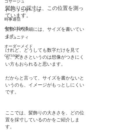
コサージュ
髪飾りの採寸は、この位置を測っ
イベントコサージュ
ています。
時事通信
今すぐ始める
髪飾りの詳細には、サイズを書いてい
ます。
コミュニティ
オーダーメイド
けれど、どうしても数字だけを見て
corsage
も、大きさというのは想像がつきにく
い方もおられると思います。
だからと言って、サイズを書かないと
いうのも、イメージがもっとしにくい
です。
ここでは、髪飾りの大きさを、どの位
置を採寸しているのかをご紹介しま
す。