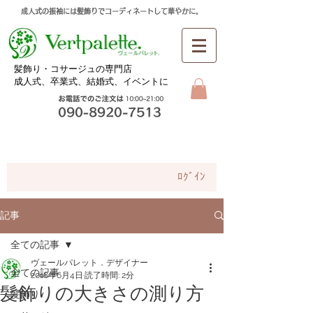
成人式の振袖には髪飾りでコーディネートして華やかに。
​髪飾り・コサージュの専門店
成人式、卒業式、
結婚式、イベントに
お問合せ
ﾛｸﾞｲﾝ
記事
全ての記事
ヴェールパレット．デザイナー
全ての記事
2018年6月4日
読了時間: 2分
髪飾りの大きさの測り方
髪飾り