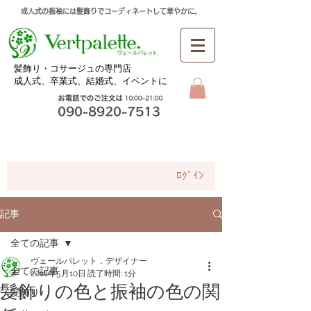
成人式の振袖には髪飾りでコーディネートして華やかに。
​髪飾り・コサージュの専門店
成人式、卒業式、
結婚式、イベントに
お問合せ
ﾛｸﾞｲﾝ
記事
全ての記事
ヴェールパレット．デザイナー
全ての記事
2018年5月10日
読了時間: 1分
髪飾りの色と振袖の色の関
髪飾り