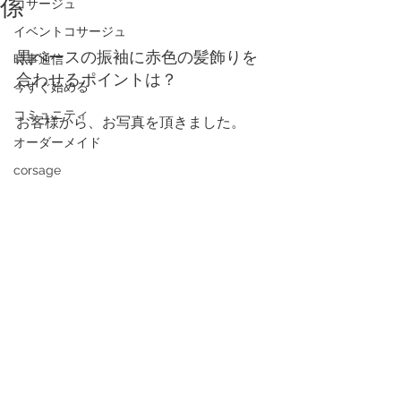
係
コサージュ
イベントコサージュ
黒ベースの振袖に赤色の髪飾りを
時事通信
合わせるポイントは？
今すぐ始める
コミュニティ
お客様から、お写真を頂きました。
オーダーメイド
corsage