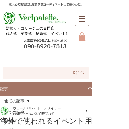
成人式の振袖には髪飾りでコーディネートして華やかに。
​髪飾り・コサージュの専門店
成人式、卒業式、
結婚式、イベントに
お問合せ
ﾛｸﾞｲﾝ
記事
全ての記事
ヴェールパレット．デザイナー
全ての記事
2018年5月3日
読了時間: 1分
海外で使われるイベント用
髪飾り