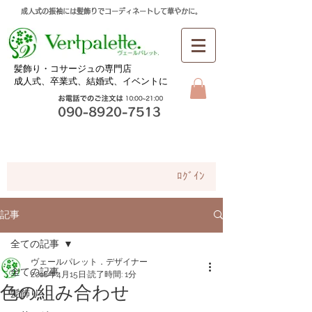
成人式の振袖には髪飾りでコーディネートして華やかに。
​髪飾り・コサージュの専門店
成人式、卒業式、
結婚式、イベントに
お問合せ
ﾛｸﾞｲﾝ
記事
全ての記事
ヴェールパレット．デザイナー
全ての記事
2018年4月15日
読了時間: 1分
色の組み合わせ
髪飾り