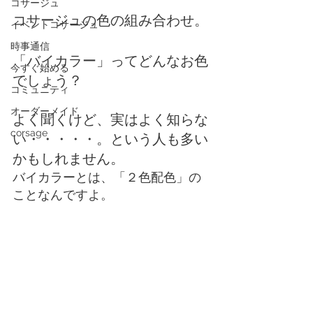
コサージュ
コサージュの色の組み合わせ。
イベントコサージュ
時事通信
「バイカラー」ってどんなお色
今すぐ始める
でしょう？
コミュニティ
オーダーメイド
よく聞くけど、実はよく知らな
corsage
い・・・・・。という人も多い
かもしれません。
バイカラーとは、「２色配色」の
ことなんですよ。